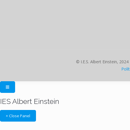
© I.E.S. Albert Einstein, 2024
Polí
IES Albert Einstein
× Close Panel