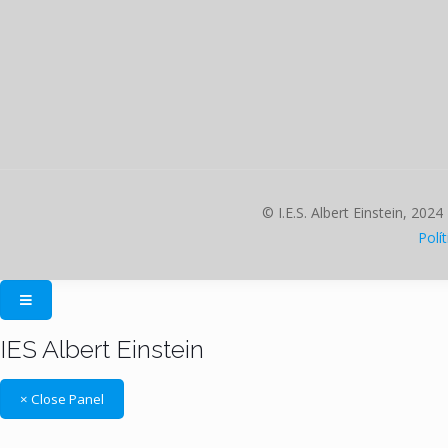
© I.E.S. Albert Einstein, 2024
Polí
IES Albert Einstein
× Close Panel