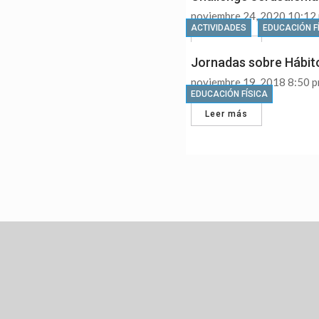
noviembre 24, 2020 10:12
ACTIVIDADES
EDUCACIÓN F
Leer más
Jornadas sobre Hábito
noviembre 19, 2018 8:50 
EDUCACIÓN FÍSICA
Leer más