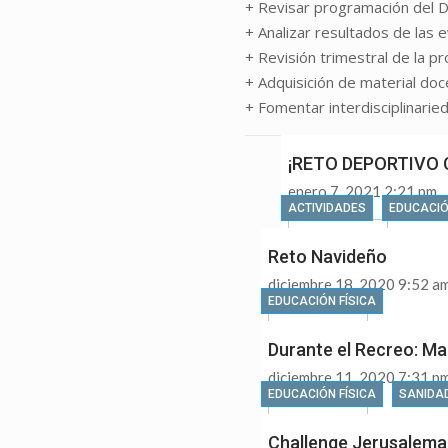
+ Revisar programación del
+ Analizar resultados de las 
+ Revisión trimestral de la p
+ Adquisición de material do
+ Fomentar interdisciplinari
Últimas
¡RETO DEPORTIVO 
enero 7, 2021 2:21 pm
ACTIVIDADES
EDUCACIÓ
Leer más
Reto Navideño
diciembre 18, 2020 9:52 a
EDUCACIÓN FÍSICA
Leer más
Durante el Recreo: Ma
diciembre 11, 2020 7:31 p
EDUCACIÓN FÍSICA
SANIDA
Leer más
Challenge Jerusalema e