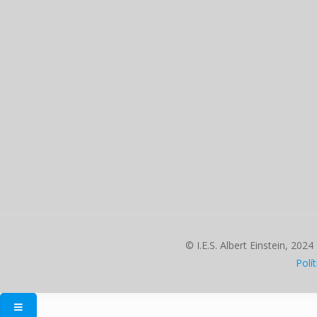
© I.E.S. Albert Einstein, 2024
Polí