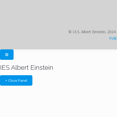
© I.E.S. Albert Einstein, 2024
Polí
IES Albert Einstein
× Close Panel