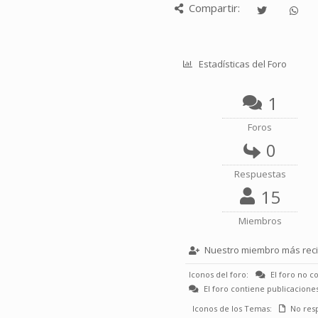
Compartir:
Estadísticas del Foro
1
Foros
0
Respuestas
15
Miembros
Nuestro miembro más reci
Iconos del foro:
El foro no co
El foro contiene publicaciones
Iconos de los Temas:
No res