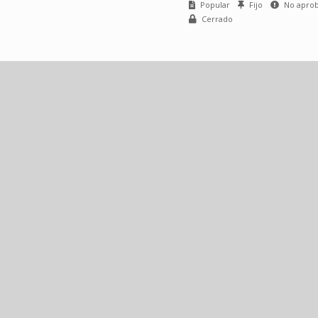
Popular
Fijo
No apro
Cerrado