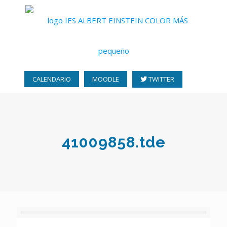
CALENDARIO
MOODLE
TWITTER
41009858.tde