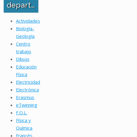
departamentos
Actividades
Biología-
Geología
Centro
trabajo
Dibujo
Educación
Física
Electricidad
Electrónica
Erasmus
eTwinning
F.O.L.
Física y
Química
Francés