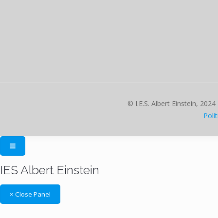
© I.E.S. Albert Einstein, 2024
Polí
IES Albert Einstein
× Close Panel